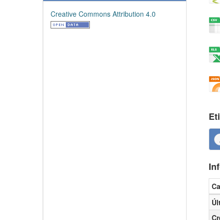
Creative Commons Attribution 4.0
Et
In
C
Inf
Úl
Cr