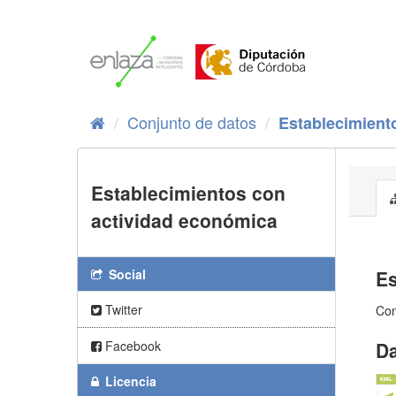
Ir
al
contenido
Conjunto de datos
Establecimiento
Establecimientos con
actividad económica
Social
Es
Twitter
Con
Facebook
Da
Licencia