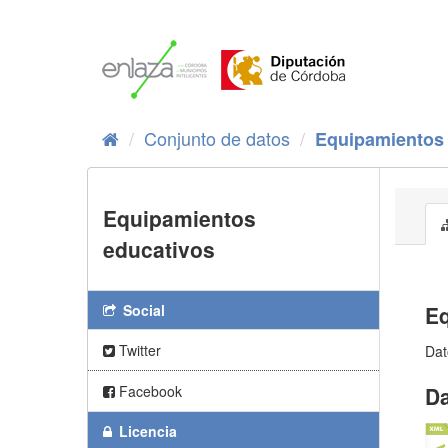
Ir
al
contenido
Conjunto de datos
Equipamientos 
Equipamientos
educativos
Social
Eq
Twitter
Dat
Facebook
Da
Licencia