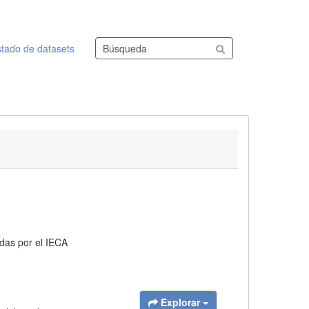
Buscar conjuntos de datos
stado de datasets
adas por el IECA
Explorar