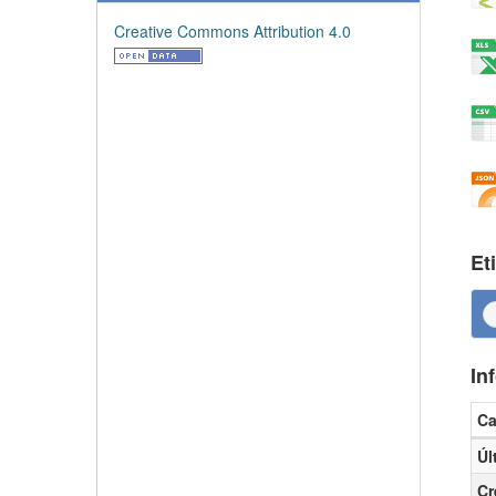
Creative Commons Attribution 4.0
Et
In
C
Inf
Úl
Cr