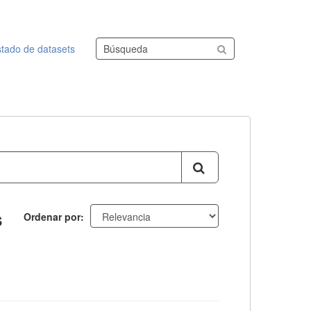
Buscar conjuntos de datos
stado de datasets
s
Ordenar por