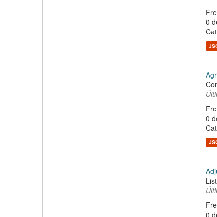
Fre
0 d
Cat
JS
Agr
Con
Últ
Fre
0 d
Cat
JS
Adj
Lis
Últ
Fre
0 d