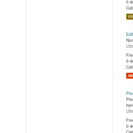
0 d
Cat
CS
Edi
Núm
Últ
Fre
0 d
Cat
XM
Pre
Pre
her
Últ
Fre
0 d
Cat