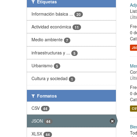
Etiquetas
Adj
Lis
Información básica ...
20
Últ
Fre
Actividad económica
11
0 d
Cat
Medio ambiente
7
JS
infraestructuras y ...
5
Urbanismo
Mer
5
Con
Últ
Cultura y sociedad
1
Fre
0 d
Formatos
Cat
CSV
44
CS
JSON
44
Bie
Tod
XLSX
44