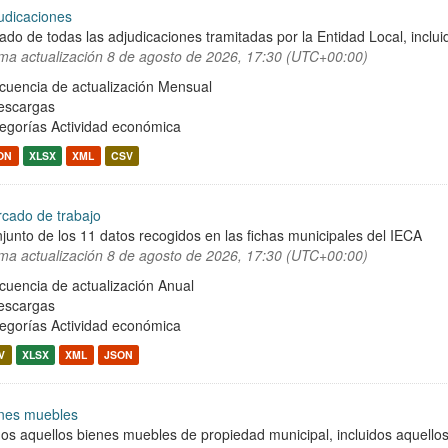
udicaciones
tado de todas las adjudicaciones tramitadas por la Entidad Local, incluid
ima actualización
8 de agosto de 2026, 17:30 (UTC+00:00)
cuencia de actualización Mensual
escargas
egorías
Actividad económica
ON
XLSX
XML
CSV
cado de trabajo
junto de los 11 datos recogidos en las fichas municipales del IECA
ima actualización
8 de agosto de 2026, 17:30 (UTC+00:00)
cuencia de actualización Anual
escargas
egorías
Actividad económica
V
XLSX
XML
JSON
nes muebles
os aquellos bienes muebles de propiedad municipal, incluidos aquellos