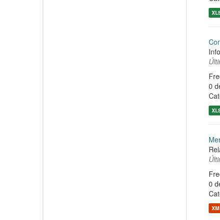
XL
Con
Inf
Últ
Fre
0 d
Cat
XL
Mer
Rel
Últ
Fre
0 d
Cat
XM