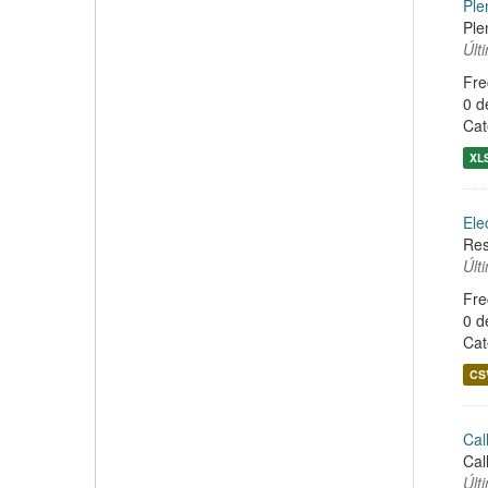
Ple
Ple
Últ
Fre
0 d
Cat
XL
Ele
Res
Últ
Fre
0 d
Cat
CS
Cal
Cal
Últ