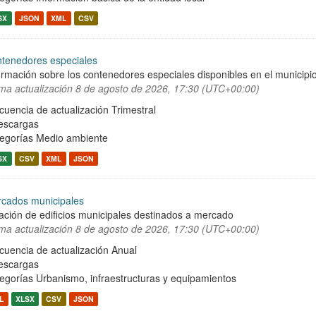
SX
JSON
XML
CSV
tenedores especiales
ormación sobre los contenedores especiales disponibles en el municipio 
ima actualización
8 de agosto de 2026, 17:30 (UTC+00:00)
cuencia de actualización Trimestral
escargas
egorías
Medio ambiente
SX
CSV
XML
JSON
cados municipales
ación de edificios municipales destinados a mercado
ima actualización
8 de agosto de 2026, 17:30 (UTC+00:00)
cuencia de actualización Anual
escargas
egorías
Urbanismo, infraestructuras y equipamientos
L
XLSX
CSV
JSON