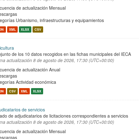
cuencia de actualización Mensual
escargas
egorías
Urbanismo, infraestructuras y equipamientos
ON
XML
XLSX
CSV
icultura
junto de los 10 datos recogidos en las fichas municipales del IECA
ima actualización
8 de agosto de 2026, 17:30 (UTC+00:00)
cuencia de actualización Anual
escargas
egorías
Actividad económica
ON
CSV
XML
XLSX
udicatarios de servicios
tado de adjudicatarios de licitaciones correspondientes a servicios
ima actualización
8 de agosto de 2026, 17:30 (UTC+00:00)
cuencia de actualización Mensual
escargas