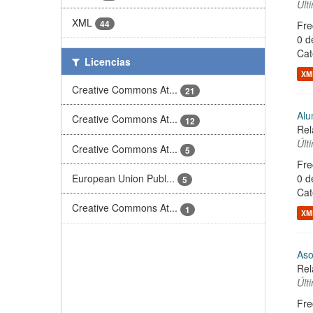
Últ
XML
44
Fre
0 d
Cat
Licencias
XM
Creative Commons At...
21
Alu
Creative Commons At...
12
Rel
Últ
Creative Commons At...
5
Fre
European Union Publ...
0 d
5
Cat
Creative Commons At...
1
XM
Aso
Rel
Últ
Fre