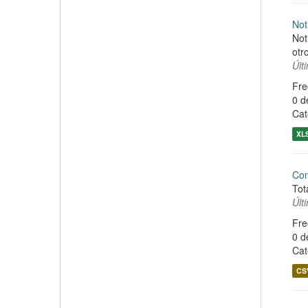
Not
Not
otr
Últ
Fre
0 d
Cat
XL
Co
Tot
Últ
Fre
0 d
Cat
CS