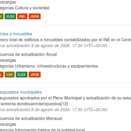
escargas
egorías
Cultura y sociedad
V
XLSX
XML
JSON
ficios e inmuebles
ero total de edificios e inmuebles contabilizados por el INE en el Cent
ima actualización
8 de agosto de 2026, 17:30 (UTC+00:00)
cuencia de actualización Anual
escargas
egorías
Urbanismo, infraestructuras y equipamientos
L
CSV
XLSX
JSON
supuestos municipales
supuestos aprobados por el Pleno Municipal y actualización de su est
ramienta dondevanmisimpuestos[12]
ima actualización
8 de agosto de 2026, 17:30 (UTC+00:00)
cuencia de actualización Mensual
escargas
egorías
Información básica de la entidad local