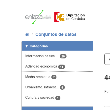
Ir
al
contenido
Conjuntos de datos
Categorías
Información básica ...
20
Actividad económica
11
4
Medio ambiente
7
Urbanismo, infraest...
5
For
Cultura y sociedad
1