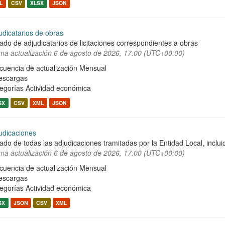
L
CSV
XLSX
JSON
udicatarios de obras
tado de adjudicatarios de licitaciones correspondientes a obras
ima actualización
6 de agosto de 2026, 17:00 (UTC+00:00)
cuencia de actualización Mensual
escargas
egorías
Actividad económica
SX
CSV
XML
JSON
udicaciones
tado de todas las adjudicaciones tramitadas por la Entidad Local, incluid
ima actualización
6 de agosto de 2026, 17:00 (UTC+00:00)
cuencia de actualización Mensual
escargas
egorías
Actividad económica
SX
JSON
CSV
XML