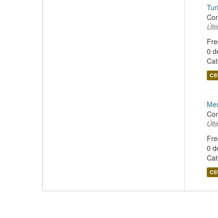
Tur
Con
Últ
Fre
0 d
Cat
CS
Mer
Con
Últ
Fre
0 d
Cat
CS