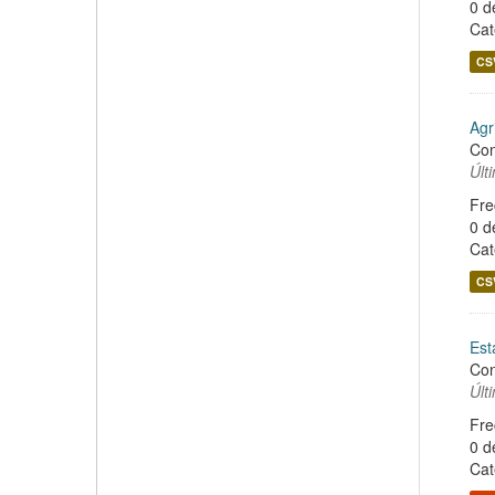
0 d
Cat
CS
Agr
Con
Últ
Fre
0 d
Cat
CS
Est
Con
Últ
Fre
0 d
Cat