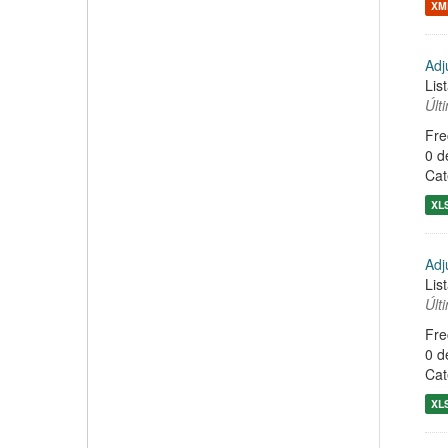
XM
Adj
Lis
Últ
Fre
0 d
Cat
XL
Adj
Lis
Últ
Fre
0 d
Cat
XL