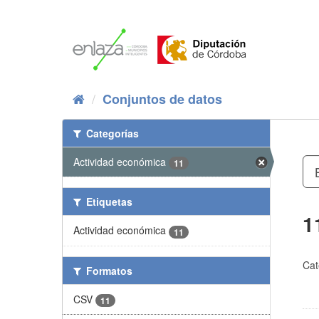
Ir
al
contenido
Conjuntos de datos
Categorías
Actividad económica
11
Etiquetas
1
Actividad económica
11
Cat
Formatos
CSV
11