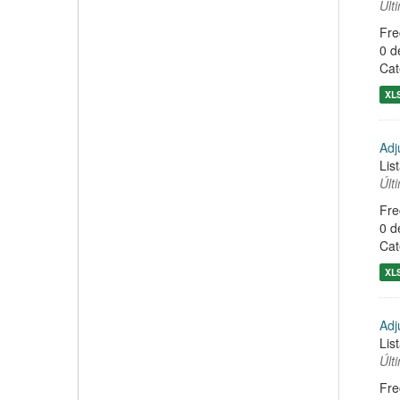
Últ
Fre
0 d
Cat
XL
Adj
Lis
Últ
Fre
0 d
Cat
XL
Adj
Lis
Últ
Fre