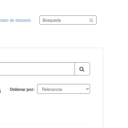
Buscar conjuntos de datos
stado de datasets
s
Ordenar por