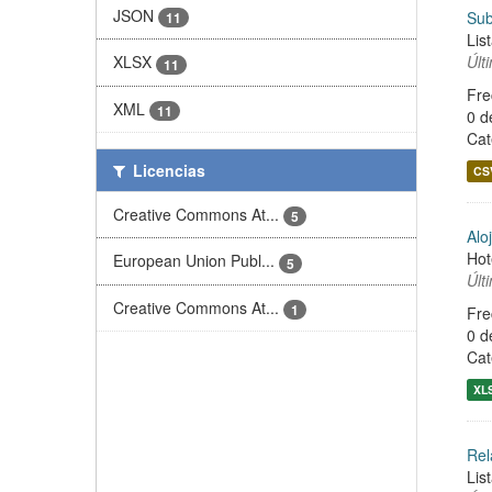
JSON
Sub
11
Lis
Últ
XLSX
11
Fre
XML
11
0 d
Cat
Licencias
CS
Creative Commons At...
5
Alo
Hot
European Union Publ...
5
Últ
Creative Commons At...
1
Fre
0 d
Cat
XL
Rel
Lis